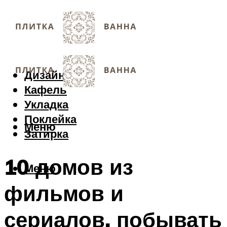
Дизайн
Кафель
Укладка
Поклейка
Меню
Затирка
10 домов из
Меню
фильмов и
сериалов, побывать