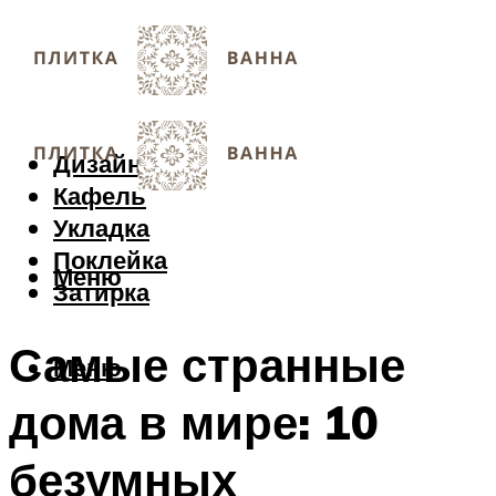
Дизайн
Кафель
Укладка
Поклейка
Меню
Затирка
Самые странные
Меню
дома в мире: 10
безумных