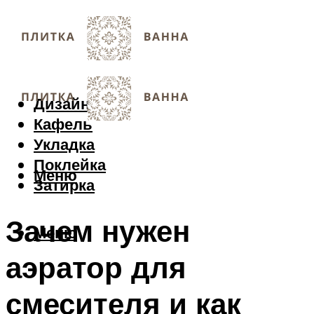
Дизайн
Кафель
Укладка
Поклейка
Меню
Затирка
Зачем нужен
Меню
аэратор для
смесителя и как