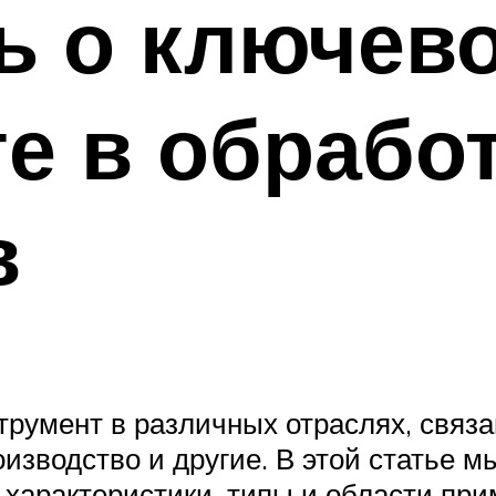
ь о ключев
е в обрабо
в
трумент в различных отраслях, связа
роизводство и другие. В этой статье 
 характеристики, типы и области пр