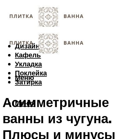
Дизайн
Кафель
Укладка
Поклейка
Меню
Затирка
Асимметричные
Меню
ванны из чугуна.
Плюсы и минусы