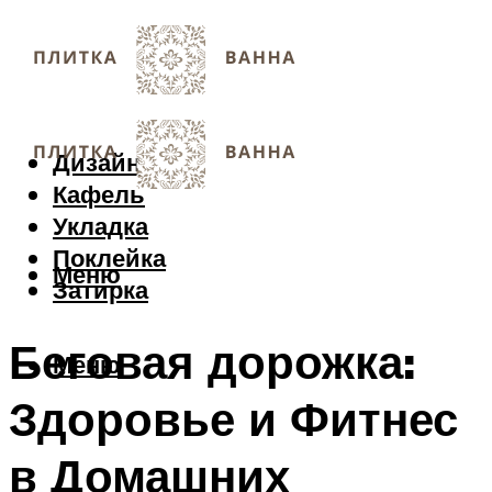
Дизайн
Кафель
Укладка
Поклейка
Меню
Затирка
Беговая дорожка:
Меню
Здоровье и Фитнес
в Домашних