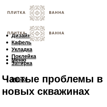
Дизайн
Кафель
Укладка
Поклейка
Меню
Затирка
Частые проблемы в
Меню
новых скважинах