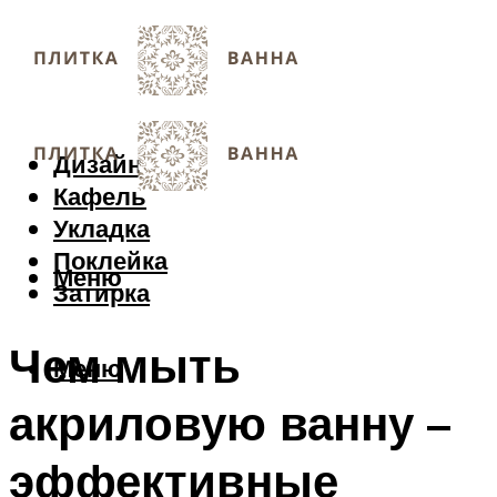
Дизайн
Кафель
Укладка
Поклейка
Меню
Затирка
Чем мыть
Меню
акриловую ванну –
эффективные