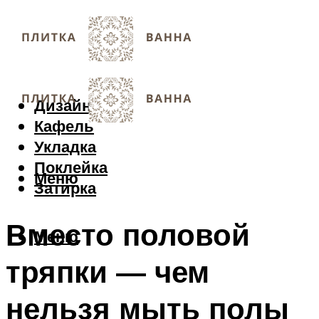
Дизайн
Кафель
Укладка
Поклейка
Меню
Затирка
Вместо половой
Меню
тряпки — чем
нельзя мыть полы