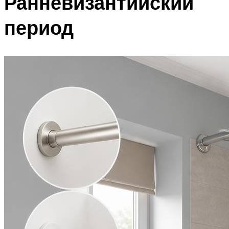
Ранневизантийский
период