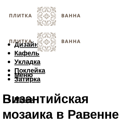
Дизайн
Кафель
Укладка
Поклейка
Меню
Затирка
Византийская
Меню
мозаика в Равенне