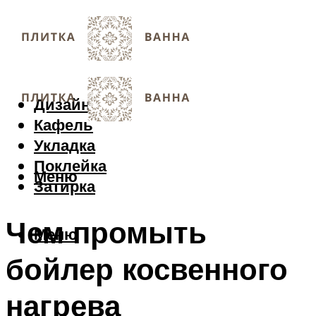
Дизайн
Кафель
Укладка
Поклейка
Меню
Затирка
Чем промыть
Меню
бойлер косвенного
нагрева