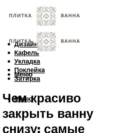
Дизайн
Кафель
Укладка
Поклейка
Меню
Затирка
Чем красиво
Меню
закрыть ванну
снизу: самые