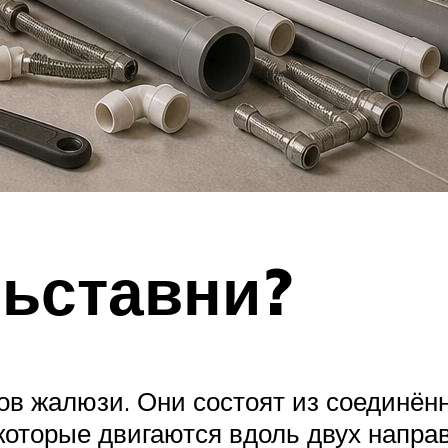
льставни?
дов жалюзи. Они состоят из соединён
 которые двигаются вдоль двух напр