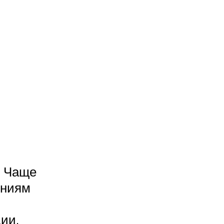
. Чаще
ениям
ии.