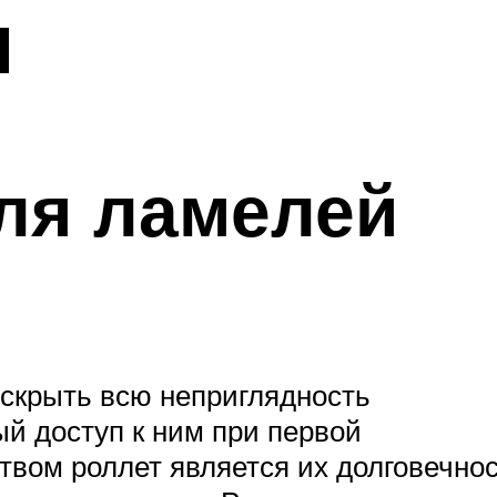
и
ля ламелей
 скрыть всю неприглядность
й доступ к ним при первой
вом роллет является их долговечнос