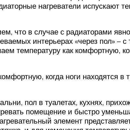
адиаторные нагреватели испускают т
ем, что в случае с радиаторами явн
еваемых интерьерах «через пол» – с 
аем температуру как комфортную, ког
омфортную, когда ноги находятся в 
ьни, пол в туалетах, кухнях, прихо
гревать помещение и быстро уменьша
агревательный элемент представляе