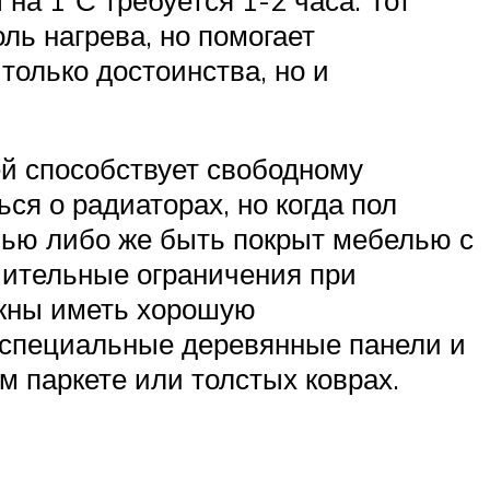
на 1°С требуется 1-2 часа. Тот
оль нагрева, но помогает
только достоинства, но и
ей способствует свободному
ся о радиаторах, но когда пол
лью либо же быть покрыт мебелью с
чительные ограничения при
лжны иметь хорошую
 специальные деревянные панели и
 паркете или толстых коврах.