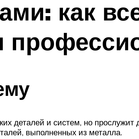
ами: как вс
и професси
ему
х деталей и систем, но прослужит д
деталей, выполненных из металла.