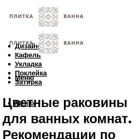
Дизайн
Кафель
Укладка
Поклейка
Меню
Затирка
Цветные раковины
Меню
для ванных комнат.
Рекомендации по