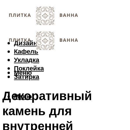
Дизайн
Кафель
Укладка
Поклейка
Меню
Затирка
Декоративный
Меню
камень для
внутренней