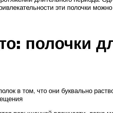
ривлекательности эти полочки можно
то: полочки д
лок в том, что они буквально раств
мещения