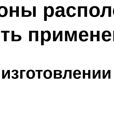
оны распол
сть примене
изготовлении