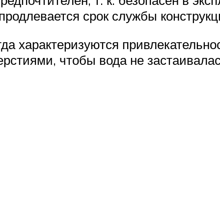
редпочтителен, т. к. безопасен в экс
 продлевается срок службы конструкц
гда характеризуются привлекательнос
ерстиями, чтобы вода не застаивалас