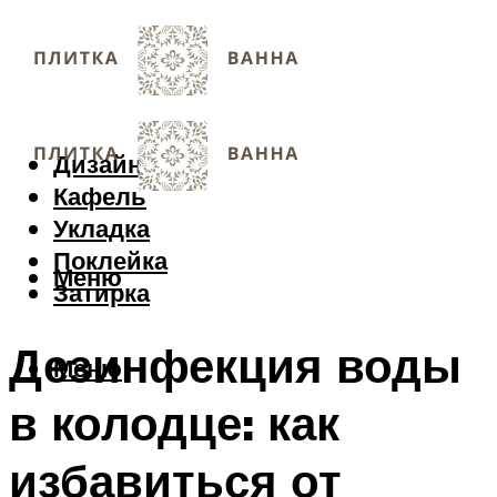
Дизайн
Кафель
Укладка
Поклейка
Меню
Затирка
Дезинфекция воды
Меню
в колодце: как
избавиться от