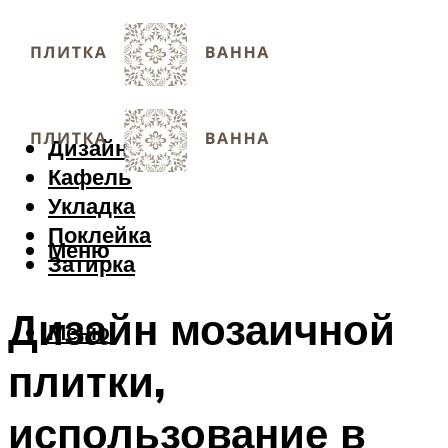
Дизайн
Кафель
Укладка
Поклейка
Меню
Затирка
Дизайн мозаичной
Меню
плитки,
использование в