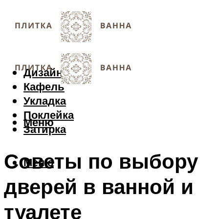
Дизайн
Кафель
Укладка
Поклейка
Меню
Затирка
Советы по выбору
Меню
дверей в ванной и
туалете