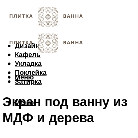
Дизайн
Кафель
Укладка
Поклейка
Меню
Затирка
Экран под ванну из
Меню
МДФ и дерева