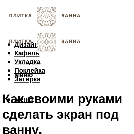
Дизайн
Кафель
Укладка
Поклейка
Меню
Затирка
Как своими руками
Меню
сделать экран под
ванну,