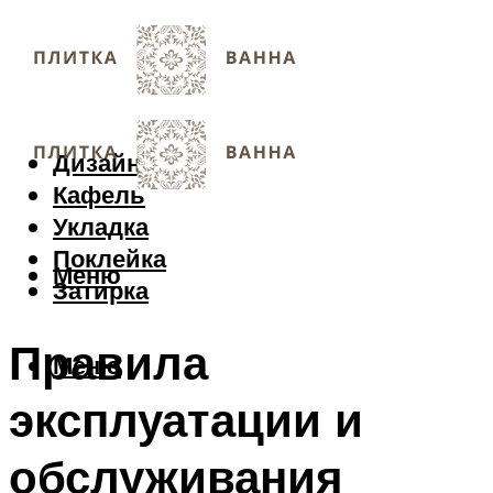
Дизайн
Кафель
Укладка
Поклейка
Меню
Затирка
Правила
Меню
эксплуатации и
обслуживания