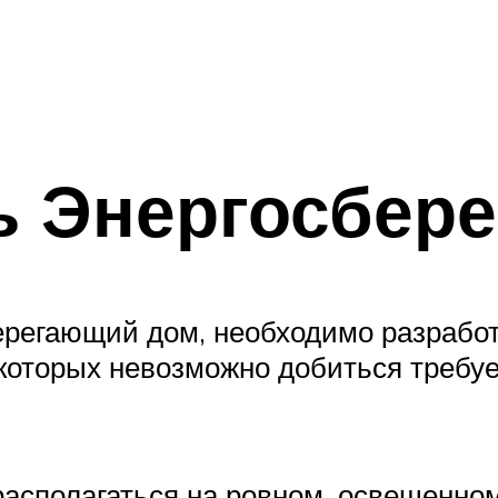
ь Энергосбер
берегающий дом, необходимо разработ
которых невозможно добиться требуе
асполагаться на ровном, освещенном