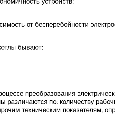
кономичность устройств;
исимость от бесперебойности электр
котлы бывают:
процессе преобразования электрическ
лы различаются по: количеству рабоч
прочим техническим показателям, о