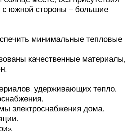
ь с южной стороны – большие
еспечить минимальные тепловые
ьзованы качественные материалы,
н.
териалов, удерживающих тепло.
оснабжения.
емы электроснабжения дома.
ации.
ри».