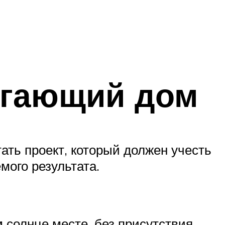
егающий дом
ать проект, который должен учесть
мого результата.
 солнце месте, без присутствия