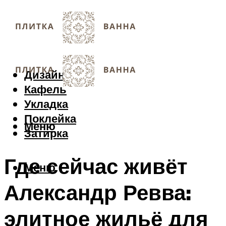
Дизайн
Кафель
Укладка
Поклейка
Меню
Затирка
Где сейчас живёт
Меню
Александр Ревва:
элитное жильё для