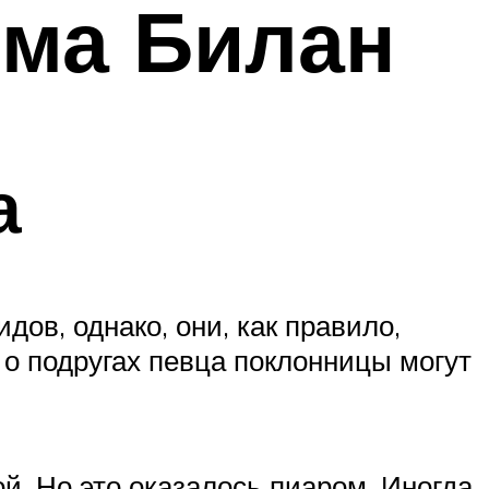
има Билан
а
дов, однако, они, как правило,
 о подругах певца поклонницы могут
й. Но это оказалось пиаром. Иногда