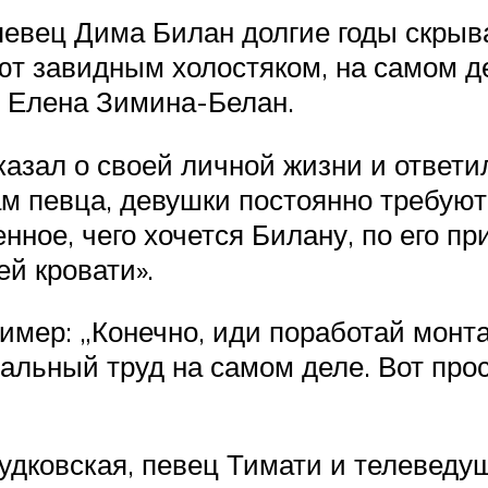
певец Дима Билан долгие годы скрыв
ают завидным холостяком, на самом д
 Елена Зимина-Белан.
казал о своей личной жизни и ответи
ам певца, девушки постоянно требуют
нное, чего хочется Билану, по его п
ей кровати».
имер: „Конечно, иди поработай монта
реальный труд на самом деле. Вот про
дковская, певец Тимати и телеведущ