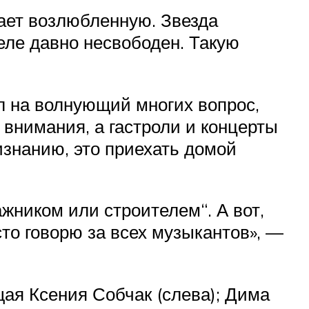
ает возлюбленную. Звезда
еле давно несвободен. Такую
л на волнующий многих вопрос,
 внимания, а гастроли и концерты
ризнанию, это приехать домой
жником или строителем“. А вот,
сто говорю за всех музыкантов», —
ая Ксения Собчак (слева); Дима