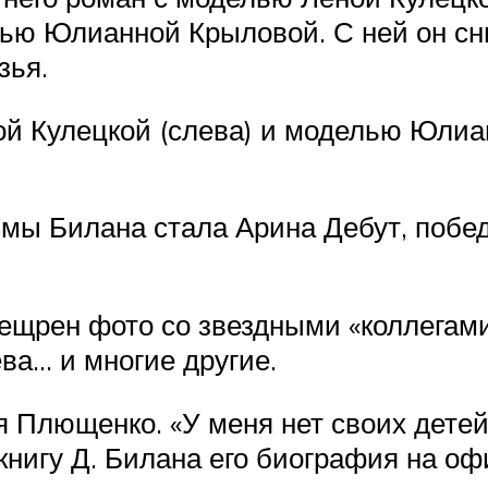
ью Юлианной Крыловой. С ней он сни
зья.
й Кулецкой (слева) и моделью Юлиан
мы Билана стала Арина Дебут, побед
щрен фото со звездными «коллегами 
ва… и многие другие.
 Плющенко. «У меня нет своих детей
книгу Д. Билана его биография на о