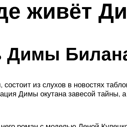
где живёт Д
ь Димы Билан
 состоит из слухов в новостях таблои
ация Димы окутана завесой тайны, а
 него роман с моделью Леной Кулецко