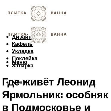
Дизайн
Кафель
Укладка
Поклейка
Меню
Затирка
Где живёт Леонид
Меню
Ярмольник: особняк
в Подмосковье и