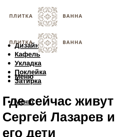
Дизайн
Кафель
Укладка
Поклейка
Меню
Затирка
Где сейчас живут
Меню
Сергей Лазарев и
его дети