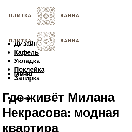
Дизайн
Кафель
Укладка
Поклейка
Меню
Затирка
Где живёт Милана
Меню
Некрасова: модная
квартира