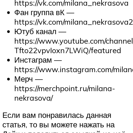
https://vk.com/milana_nekrasova
Фан группа вК —
https://vk.com/milana_nekrasova
Ютуб канал —
https://www.youtube.com/chann
Tfto22vpvIoxn7LWiQ/featured
Инстаграм —
https://www.instagram.com/mila
Мерч —
https://merchpoint.ru/milana-
nekrasova/
Если вам понравилась данная
статья, то вы можете нажать на