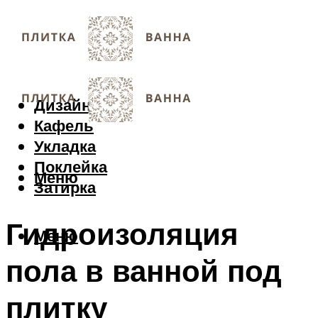
Дизайн
Кафель
Укладка
Поклейка
Меню
Затирка
Гидроизоляция
Меню
пола в ванной под
плитку