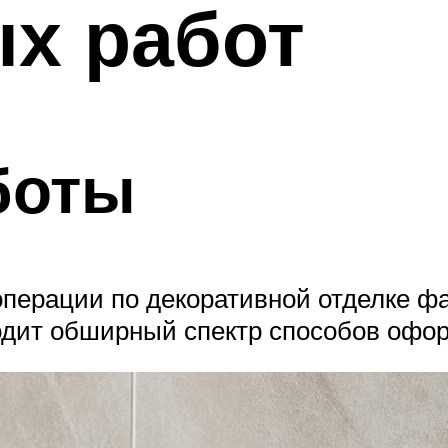
х работ
боты
операции по декоративной отделке ф
дит обширный спектр способов офо