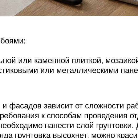
обоями;
ьной или каменной плиткой, мозаикой
стиковыми или металлическими пане
и фасадов зависит от сложности раб
ебования к способам проведения отд
необходимо нанести слой грунтовки.
гда грунтовка высохнет, можно краси