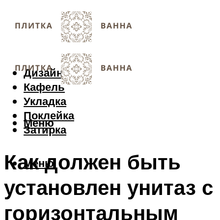
Дизайн
Кафель
Укладка
Поклейка
Меню
Затирка
Как должен быть
Меню
установлен унитаз с
горизонтальным