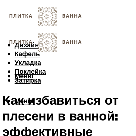
Дизайн
Кафель
Укладка
Поклейка
Меню
Затирка
Как избавиться от
Меню
плесени в ванной:
эффективные