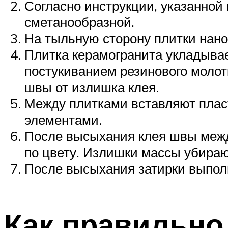
Согласно инструкции, указанной 
сметанообразной.
На тыльную сторону плитки нано
Плитка керамогранита укладывае
постукиванием резинового моло
швы от излишка клея.
Между плитками вставляют плас
элементами.
После высыхания клея швы межд
по цвету. Излишки массы убира
После высыхания затирки выполн
Как правильно