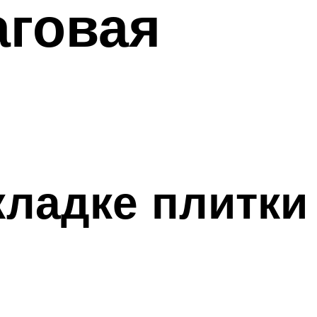
аговая
кладке плитки