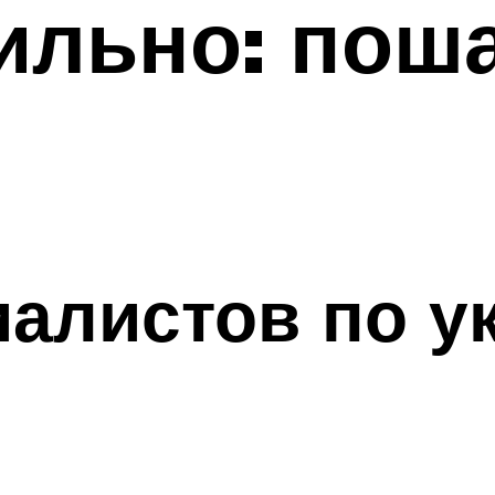
ильно: пош
я
алистов по у