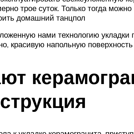
мерно трое суток. Только тогда можн
роить домашний танцпол
ложенную нами технологию укладки п
но, красивую напольную поверхность
ют керамогра
струкция
ла к укладке керамогранита, приступ