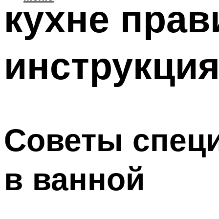
кухне прав
инструкци
Советы специ
в ванной