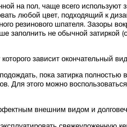
ной на пол, чаще всего используют з
вать любой цвет, подходящий к диза
го резинового шпателя. Зазоры вокр
е заполнить не обычной затиркой (о
 которого зависит окончательный ви
одождать, пока затирка полностью в
ков. Для этого можно воспользоватьс
эффектным внешним видом и долгове
 эксплуатировать свежеуложенную ке