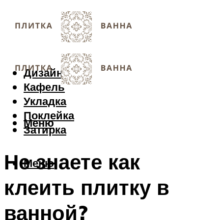
Дизайн
Кафель
Укладка
Поклейка
Меню
Затирка
Не знаете как
Меню
клеить плитку в
ванной?