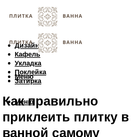
Дизайн
Кафель
Укладка
Поклейка
Меню
Затирка
Как правильно
Меню
приклеить плитку в
ванной самому