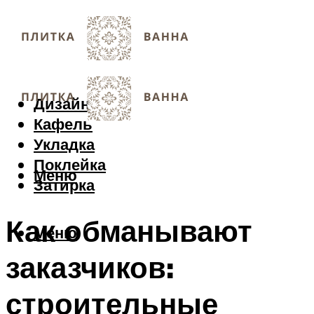
Дизайн
Кафель
Укладка
Поклейка
Меню
Затирка
Как обманывают
Меню
заказчиков:
строительные