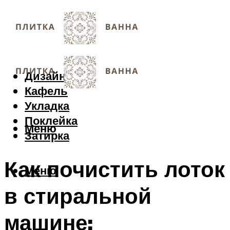
Дизайн
Кафель
Укладка
Поклейка
Меню
Затирка
Как почистить лоток
Меню
в стиральной
машине: