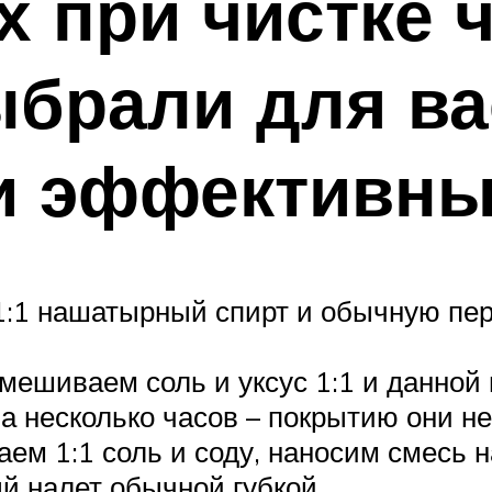
 при чистке 
ыбрали для в
и эффективны
1:1 нашатырный спирт и обычную пе
Смешиваем соль и уксус 1:1 и данно
а несколько часов – покрытию они не
ем 1:1 соль и соду, наносим смесь н
й налет обычной губкой.