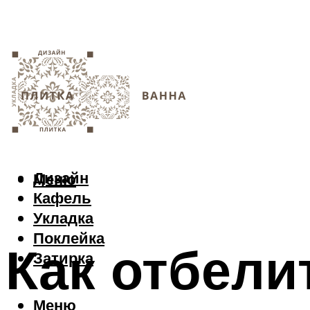
Дизайн
Меню
Кафель
Укладка
Поклейка
Как отбели
Затирка
Меню