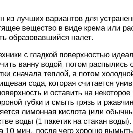
ин из лучших вариантов для устранен
стящее вещество в виде крема или р
ть образовавшийся налет.
хники с гладкой поверхностью идеал
чить ванну водой, потом распылись с
тки сначала теплой, а потом холодно
пищевая сода, которая считается ун
поверхность и оставить на некоторое
роной губки и смыть грязь и ржавчин
ется лимонная кислота (или обычный
ве воды (1 пакетик на стакан воды).
на 10 мин., после чего хорошо вымыт