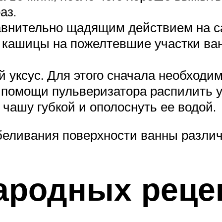
аз.
авнительно щадящим действием на са
е кашицы на пожелтевшие участки ван
 уксус. Для этого сначала необходи
 помощи пульверизатора распилить у
 чашу губкой и ополоснуть ее водой.
беливания поверхности ванны различ
ародных реце