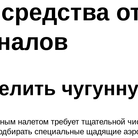
средства о
налов
белить чугунн
ным налетом требует тщательной чис
подбирать специальные щадящие аэр