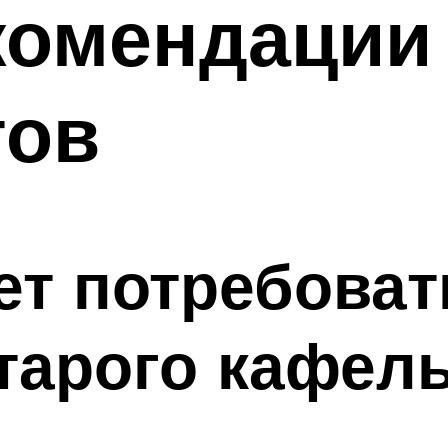
комендации
тов
ет потребоват
тарого кафел