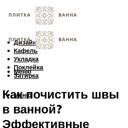
Дизайн
Кафель
Укладка
Поклейка
Меню
Затирка
Как почистить швы
Меню
в ванной?
Эффективные