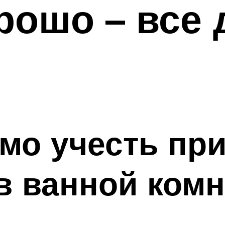
рошо – все
мо учесть пр
в ванной комн