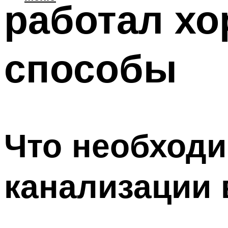
работал хо
способы
Что необходи
канализации 