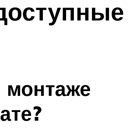
 доступные
и монтаже
ате?