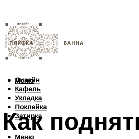
Дизайн
Меню
Кафель
Укладка
Поклейка
Как поднят
Затирка
Меню