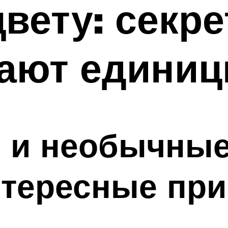
цвету: секр
нают едини
е и необычны
нтересные пр