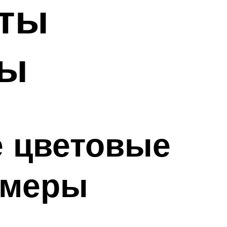
еты
цы
е цветовые
имеры