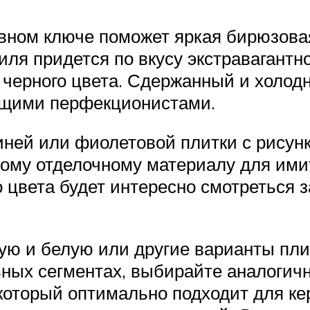
вном ключе поможет яркая бирюзовая
иля придется по вкусу экстравагантн
черного цвета. Сдержанный и холод
оящими перфекционистами.
ней или фиолетовой плитки с рисунк
му отделочному материалу для имит
вета будет интересно смотреться за
ую и белую или другие варианты пли
ных сегментах, выбирайте аналогичн
который оптимально подходит для кер