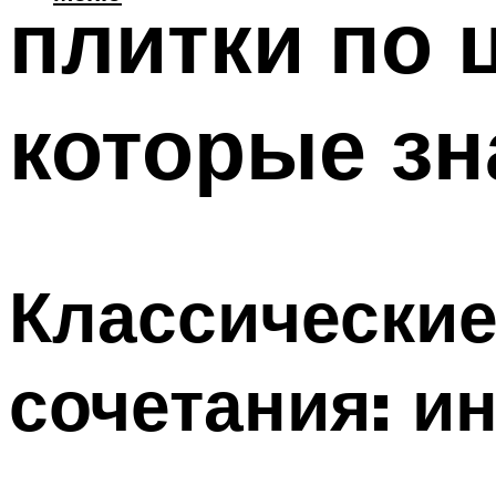
плитки по 
которые з
Классически
сочетания: и