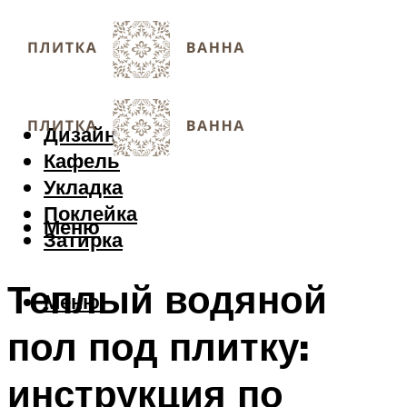
Дизайн
Кафель
Укладка
Поклейка
Меню
Затирка
Теплый водяной
Меню
пол под плитку:
инструкция по