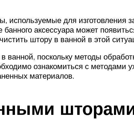
ы, используемые для изготовления з
е банного аксессуара может появитьс
очистить штору в ванной в этой ситу
у в ванной, поскольку методы обрабо
обходимо ознакомиться с методами ух
аненных материалов.
янными шторам