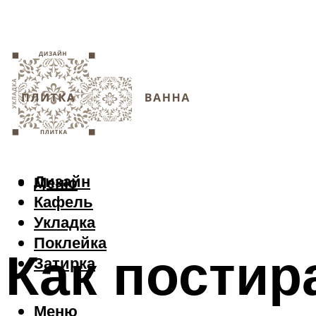
Дизайн
Меню
Кафель
Укладка
Поклейка
Как постир
Затирка
Меню