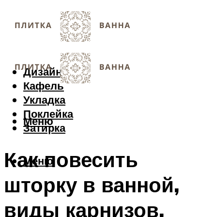
Дизайн
Кафель
Укладка
Поклейка
Меню
Затирка
Как повесить
Меню
шторку в ванной,
виды карнизов,