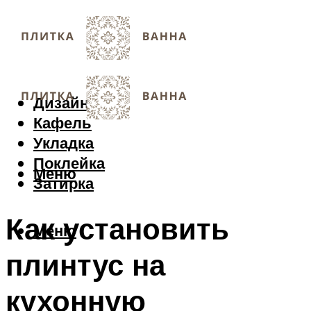
Дизайн
Кафель
Укладка
Поклейка
Меню
Затирка
Как установить
Меню
плинтус на
кухонную