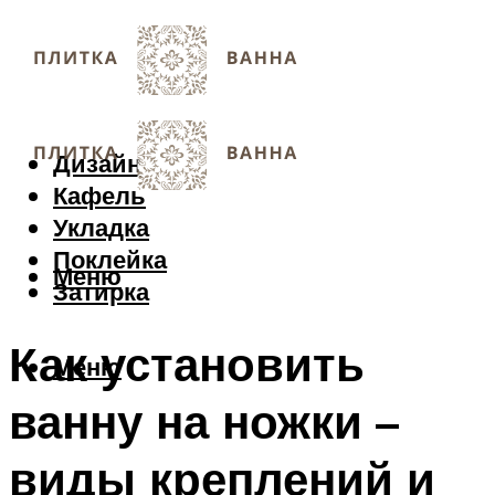
Дизайн
Кафель
Укладка
Поклейка
Меню
Затирка
Как установить
Меню
ванну на ножки –
виды креплений и