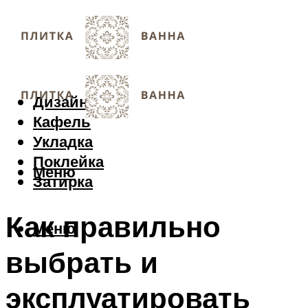
Дизайн
Кафель
Укладка
Поклейка
Меню
Затирка
Как правильно
Меню
выбрать и
эксплуатировать